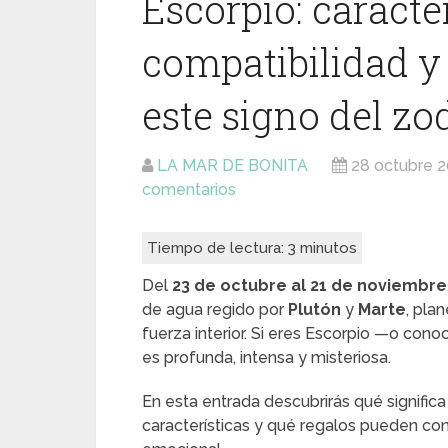
Escorpio: caracter
compatibilidad y 
este signo del zo
LA MAR DE BONITA
28 octubre 
comentarios
Tiempo de lectura:
3
minutos
Del
23 de octubre al 21 de noviembre
de agua regido por
Plutón
y
Marte
, pla
fuerza interior. Si eres Escorpio —o con
es profunda, intensa y misteriosa.
En esta entrada descubrirás qué significa
características y qué regalos pueden co