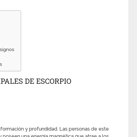
o
 signos
s
PALES DE ESCORPIO
nsformación y profundidad. Las personas de este
 y poseen una energía magnética que atrae a los