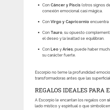
Con
Cáncer y Piscis
(otros signos de
conexión emocional casi mágica.
Con
Virgo y Capricornio
encuentra 
Con
Tauro
, su opuesto complementa
el deseo y la lealtad se equilibran.
Con
Leo
y
Aries
, puede haber much
su carácter fuerte.
Escorpio no teme la profundidad emociona
transformadoras antes que las superficia
REGALOS IDEALES PARA 
A Escorpio le encantan los regalos con
s
lado místico y espiritual o que simbolice