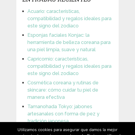
Acuario: características,
compatibilidad y regalos ideales para
este signo del zodiaco
Esponjas faciales Konjac: la
herramienta de belleza coreana para
una piel limpia, suave y natural
Capricornio: características,
compatibilidad y regalos ideales para
este signo del zodiaco
Cosmética coreana y rutinas de
skincare: cómo cuidar tu piel de
manera efectiva
Tamanohada Tokyo: jabones
artesanales con forma de pez y
tradición japonesa
Utilizamos cookies para asegurar que damos la mejor