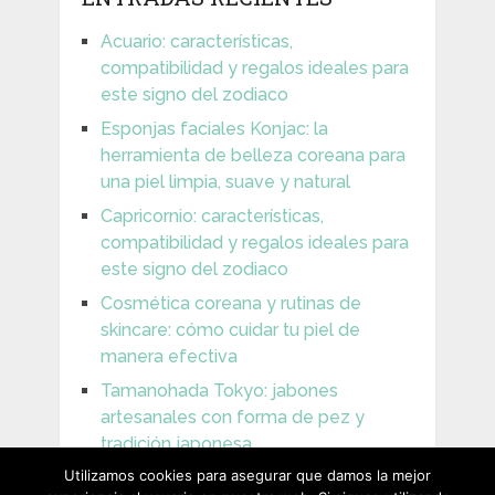
Acuario: características,
compatibilidad y regalos ideales para
este signo del zodiaco
Esponjas faciales Konjac: la
herramienta de belleza coreana para
una piel limpia, suave y natural
Capricornio: características,
compatibilidad y regalos ideales para
este signo del zodiaco
Cosmética coreana y rutinas de
skincare: cómo cuidar tu piel de
manera efectiva
Tamanohada Tokyo: jabones
artesanales con forma de pez y
tradición japonesa
Utilizamos cookies para asegurar que damos la mejor